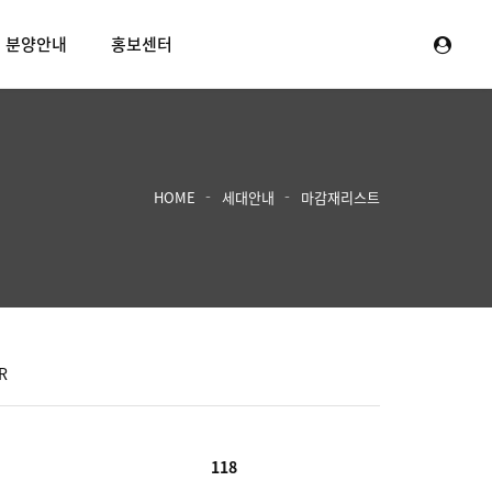
분양안내
홍보센터
HOME
세대안내
마감재리스트
R
118