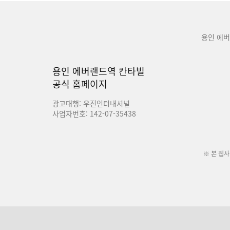
용인 에
용인 에버랜드역 칸타빌
공식 홈페이지
광고대행: 우진인터내셔널
사업자번호: 142-07-35438
※ 본 웹