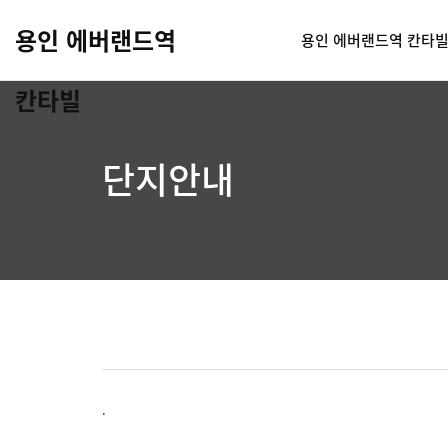
용인 에버랜드역
용인 에버랜드역 칸타
칸타빌
단지안내
.