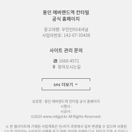
용인 에버랜드역 칸타빌
공식 홈페이지
광고대행: 우진인터내셔널
사업자번호: 142-07-35438
사이트 관리 문의
1660-4571
찾아오시는길
sns 더보기
상호명 : 용인 에버랜드역 칸타빌 공식 홈페이지
시행사 :
시공사 :
©2025 www.mbgol.kr All Rights Reserved.
※ 본 웹사이트에 기재된 사업계획은 인•허가 과정에서 일부 변경될 수 있으며 사용된
CG 및 이미지는 소비자의 이해를 돕기 위한 것이며 실제와 다소 차이가 있을 수 있습니