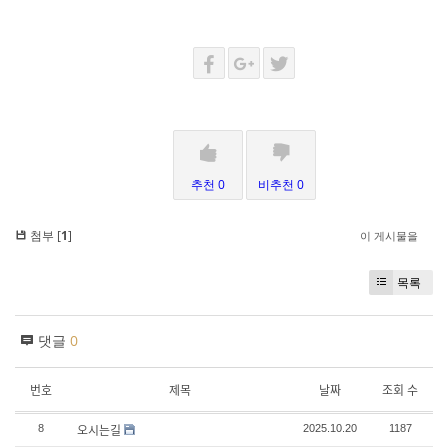
추천 0
비추천 0
첨부 [
1
]
이 게시물을
목록
댓글
0
번호
제목
날짜
조회 수
오시는길
8
2025.10.20
1187